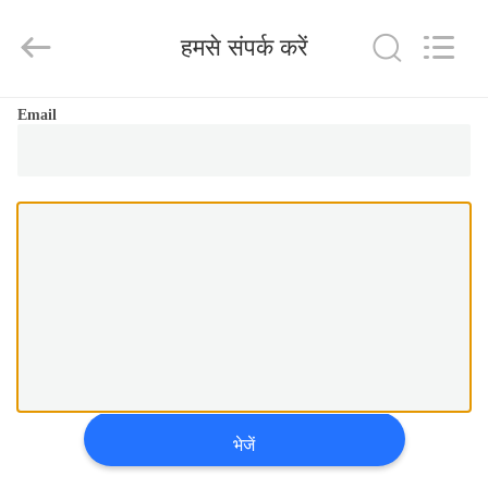
Yixing
Boyu
Electric
हमसे संपर्क करें
Power
Machinery
Co.,LTD.
All
Rights
घर
Reserved.
Email
उत्पादों
हमारे
बारे
में
कारखाना
भ्रमण
भेजें