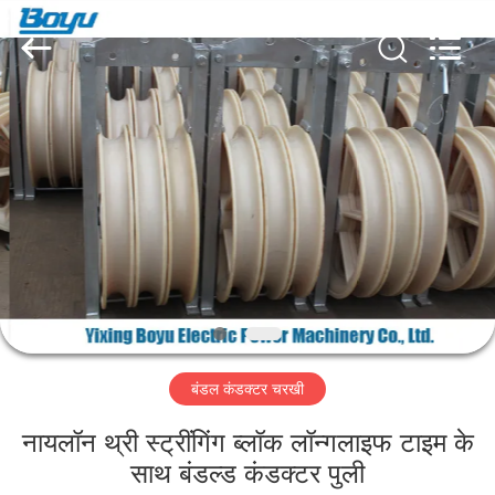
Yixing
Boyu
Electric
Power
Machinery
Co.,LTD.
All
Rights
घर
Reserved.
उत्पादों
हमारे
बारे
में
बंडल कंडक्टर चरखी
कारखाना
भ्रमण
नायलॉन थ्री स्ट्रींगिंग ब्लॉक लॉन्गलाइफ टाइम के
साथ बंडल्ड कंडक्टर पुली