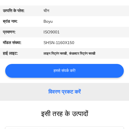
गुणवत्ता
उत्पत्ति के प्लेस:
चीन
नियंत्रण
ब्रांड नाम:
Boyu
संपर्क
प्रमाणन:
ISO9001
करें
मॉडल संख्या:
SHSN-1160X150
हाई लाइट:
,
लाइन स्ट्रिंग चरखी
कंडक्टर स्ट्रिंग चरखी
समाचार
हमसे संपर्क करें!
एक
उद्धरण
विवरण प्रकट करें
की
विनती
इसी तरह के उत्पादों
करे