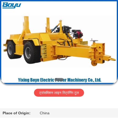
Yixing
Boyu
Electric
Power
Machinery
Co.,LTD.
All
Rights
घर
Reserved.
उत्पादों
हमारे
बारे
में
ट्रांसमिशन लाइन स्ट्रिंगिंग टूल
कारखाना
भ्रमण
Place of Origin:
China