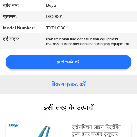
गुणवत्ता
ब्रांड नाम:
Boyu
नियंत्रण
प्रमाणन:
ISO9001
Model Number:
TYDLG30
संपर्क
हाई लाइट:
,
transmission line construction equipment
करें
overhead transmission line stringing equipment
हमसे संपर्क करें!
समाचार
एक
विवरण प्रकट करें
उद्धरण
की
इसी तरह के उत्पादों
विनती
करे
ट्रांसमिशन लाइन स्ट्रिंगिंग
टूल्स इनर सस्पेंड ट्यूबलर