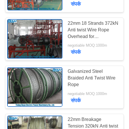
Squares
गुणवत्ता
संपर्क
नियंत्रण
22mm 18 Strands 372kN
Anti twist Wire Rope
संपर्क
Overhead for
करें
Transmission Line
negotiable MOQ:1000m
Stringing Machine
संपर्क
समाचार
Galvanized Steel
एक
Braided Anti Twist Wire
Rope
उद्धरण
negotiable MOQ:1000m
की
संपर्क
विनती
करे
22mm Breakage
Tension 320kN Anti twist