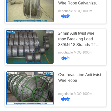
Wire Rope Galvanized
साइटमैप
Steel High Voltage Line
negotiable MOQ:1000m
Stringing
संपर्क
PRIVACY
POLICY
24mm Anti twist wire
rope Breaking Load
389kN 18 Strands T25
Structure Line Stringing
negotiable MOQ:1000m
Engineering
संपर्क
Overhead Line Anti twist
Wire Rope
negotiable MOQ:1000m
संपर्क