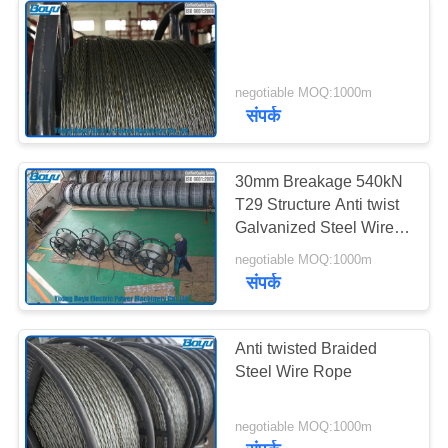
negotiable MOQ:1000m
संपर्क
30mm Breakage 540kN
T29 Structure Anti twist
Galvanized Steel Wire
Rope Line Stringing
negotiable MOQ:1000m
Engineering
संपर्क
Anti twisted Braided
Steel Wire Rope
negotiable MOQ:1000m