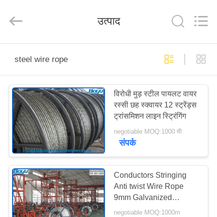
Yixing
Boyu
Electric
उत्पाद
Power
Machinery
Co.,LTD.
All
Rights
घर
Reserved.
steel wire rope
उत्पादों
विरोधी मुड़ स्टील पायलट वायर
रस्सी छह स्क्वायर 12 स्ट्रेंड्स
हमारे
ट्रांसमिशन लाइन स्ट्रिंगिंग
बारे
negotiable MOQ:1000 मी
संपर्क
में
कारखाना
Conductors Stringing
Anti twist Wire Rope
भ्रमण
9mm Galvanized
Braided for Power Line 6
negotiable MOQ:1000m