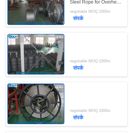
Steel Rope for Overhead
Power Cables Stringing
negotiable MOQ:1000m
28mm 580kN
संपर्क
negotiable MOQ:1000m
संपर्क
negotiable MOQ:1000m
संपर्क