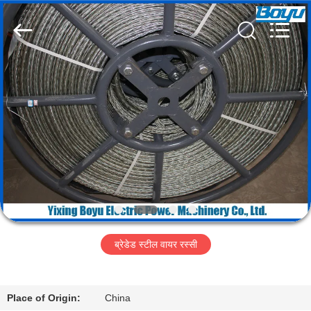
Yixing
Boyu
Electric
Power
Machinery
Co.,LTD.
All
Rights
घर
Reserved.
उत्पादों
हमारे
बारे
में
ब्रेडेड स्टील वायर रस्सी
कारखाना
भ्रमण
Place of Origin:
China