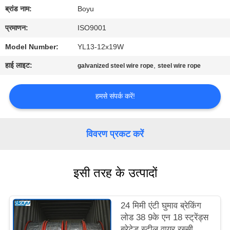
गुणवत्ता
ब्रांड नाम:
Boyu
नियंत्रण
प्रमाणन:
ISO9001
Model Number:
YL13-12x19W
संपर्क
हाई लाइट:
,
galvanized steel wire rope
steel wire rope
करें
हमसे संपर्क करें!
समाचार
विवरण प्रकट करें
एक
उद्धरण
इसी तरह के उत्पादों
की
विनती
24 मिमी एंटी घुमाव ब्रेकिंग
करे
लोड 38 9के एन 18 स्ट्रेंड्स
ब्रेटेड स्टील वायर रस्सी